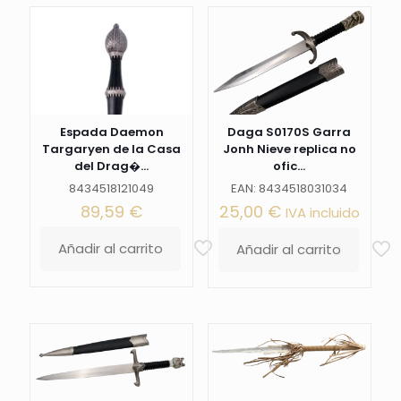
Espada Daemon
Daga S0170S Garra
Targaryen de la Casa
Jonh Nieve replica no
del Drag�...
ofic...
8434518121049
EAN: 8434518031034
89,59
€
25,00
€
IVA incluido
Añadir al carrito
Añadir al carrito