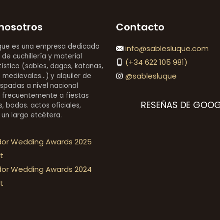
nosotros
Contacto
que es una empresa dedicada
info@sablesluque.com
 de cuchillería y material
(+34 622 105 981)
stico (sables, dagas, katanas,
@sablesluque
medievales...) y alquiler de
espadas a nivel nacional
 frecuentemente a fiestas
RESEÑAS DE GOOG
, bodas. actos oficiales,
 un largo etcétera.