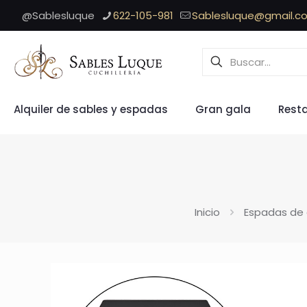
@Sablesluque
622-105-981
Sablesluque@gmail.c
Alquiler de sables y espadas
Gran gala
Rest
Inicio
Espadas de 