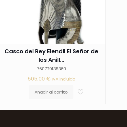
Casco del Rey Elendil El Señor de
los Anill...
760729138360
505,00
€
IVA incluido
Añadir al carrito