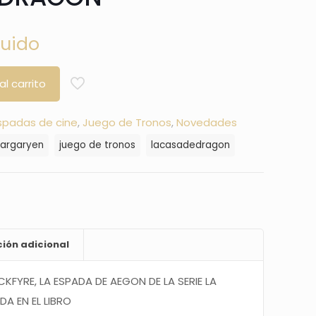
luido
al carrito
spadas de cine
,
Juego de Tronos
,
Novedades
targaryen
juego de tronos
lacasadedragon
ión adicional
ACKFYRE, LA ESPADA DE AEGON
DE LA SERIE LA
A EN EL LIBRO