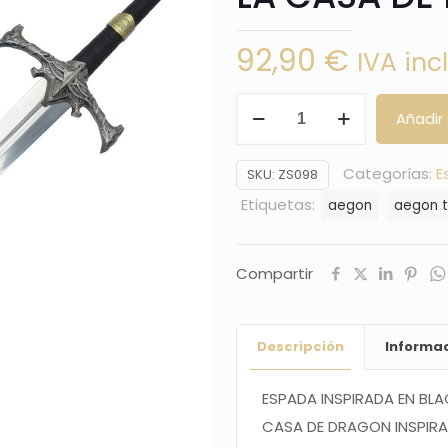
92,90
€
IVA inc
ESPADA
Añadir 
DE
AEGON
Categorías:
E
SKU:
ZS098
TARGARYEN
Etiquetas:
aegon
aegon 
-
LA
CASA
Compartir
DE
DRAGON
Descripción
Informac
cantidad
ESPADA
INSPIRADA EN BL
CASA DE DRAGON INSPIRAD