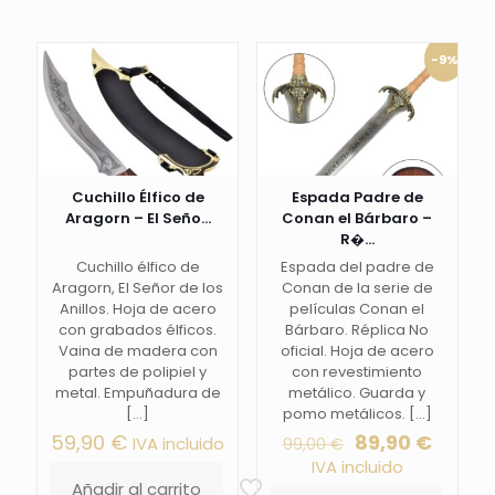
-9%
Cuchillo Élfico de
Espada Padre de
Aragorn – El Seño...
Conan el Bárbaro –
R�...
Cuchillo élfico de
Espada del padre de
Aragorn, El Señor de los
Conan de la serie de
Anillos. Hoja de acero
películas Conan el
con grabados élficos.
Bárbaro. Réplica No
Vaina de madera con
oficial. Hoja de acero
partes de polipiel y
con revestimiento
metal. Empuñadura de
metálico. Guarda y
[…]
pomo metálicos.
[…]
El
El
59,90
€
89,90
€
IVA incluido
99,00
€
precio
precio
IVA incluido
original
actual
Añadir al carrito