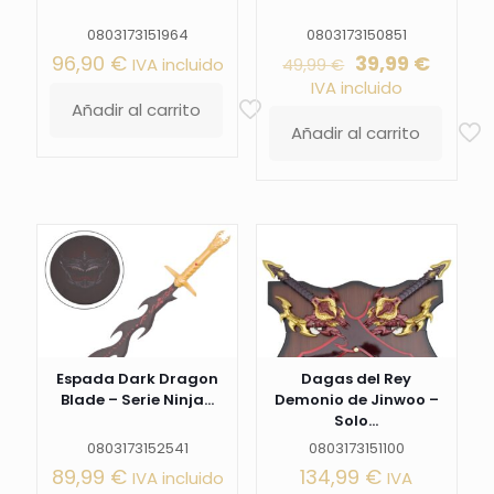
0803173151964
0803173150851
El
El
96,90
€
39,99
€
IVA incluido
49,99
€
precio
precio
IVA incluido
original
actual
Añadir al carrito
era:
es:
Añadir al carrito
49,99 €.
39,99 
Espada Dark Dragon
Dagas del Rey
Blade – Serie Ninja...
Demonio de Jinwoo –
Solo...
0803173152541
0803173151100
89,99
€
134,99
€
IVA incluido
IVA