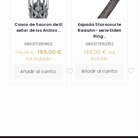
Casco de Sauron de El
Espada Starscourte
señor de los Anillos ...
Radahn- serie Elden
Ring...
0803173151902
0803173152152
El
El
155,00
€
149,00
€
IVA
175,49
€
precio
precio
incluido
IVA incluido
original
actual
era:
es:
Añadir al carrito
Añadir al carrito
175,49 €.
155,00 €.