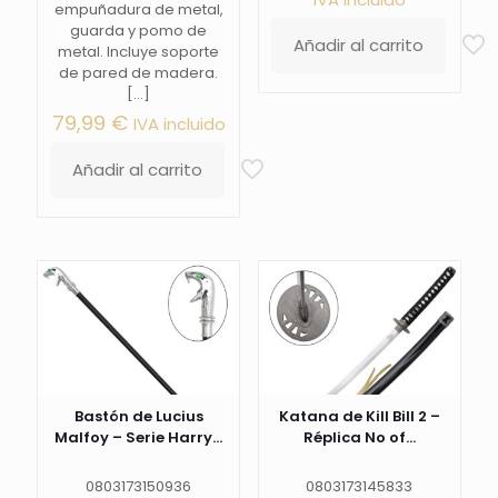
empuñadura de metal,
original
actua
guarda y pomo de
era:
es:
Añadir al carrito
metal. Incluye soporte
109,99 €.
99,00 
de pared de madera.
[…]
79,99
€
IVA incluido
Añadir al carrito
Bastón de Lucius
Katana de Kill Bill 2 –
Malfoy – Serie Harry...
Réplica No of...
0803173150936
0803173145833