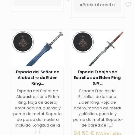
era:
es:
Añadir al carrito
99,00 €.
89,90 
Espada del Señor de
Espada Franjas de
Alabastro de Elden
Estrellas de Elden Ring
Ring...
&#...
Espada del Señor de
Espada Franjas de
Alabastro, serie Elden
Estrellas de la serie
Ring. Hoja de acero,
Elden Ring. Hoja de
empuñadura, guarda y
acero, mango de metal
pomo de metal. Soporte
y plástico, guarda y
de pared de madera
pomo de metal. Soporte
incluido. Longitud de la
de pared de
[…]
[…]
94,50
€
IVA incluido