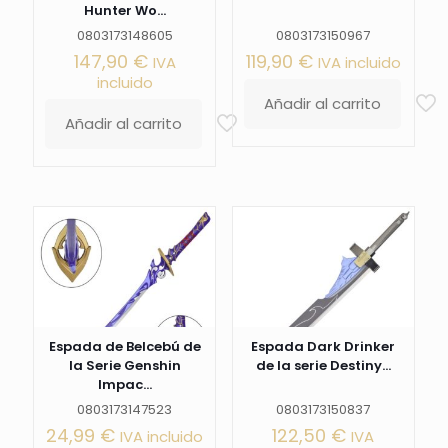
Hunter Wo...
0803173148605
0803173150967
147,90
€
119,90
€
IVA
IVA incluido
incluido
Añadir al carrito
Añadir al carrito
Espada de Belcebú de
Espada Dark Drinker
la Serie Genshin
de la serie Destiny...
Impac...
0803173147523
0803173150837
24,99
€
122,50
€
IVA incluido
IVA