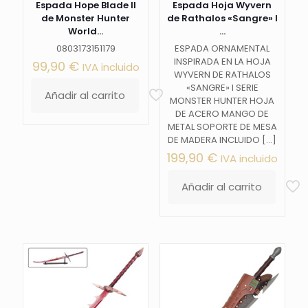
Espada Hope Blade II
Espada Hoja Wyvern
de Monster Hunter
de Rathalos «Sangre» I
World...
...
0803173151179
ESPADA ORNAMENTAL
INSPIRADA EN LA HOJA
99,90
€
IVA incluido
WYVERN DE RATHALOS
«SANGRE» I SERIE
Añadir al carrito
MONSTER HUNTER HOJA
DE ACERO MANGO DE
METAL SOPORTE DE MESA
DE MADERA INCLUIDO
[…]
199,90
€
IVA incluido
Añadir al carrito