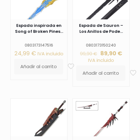
Espada inspirada en
Espada de Sauron –
Song of Broken Pines...
Los Anillos de Pode...
0803173147516
0803173150240
El
El
24,99
€
89,90
€
IVA incluido
99,90
€
precio
precio
IVA incluido
original
actual
Añadir al carrito
era:
es:
Añadir al carrito
99,90 €.
89,90 