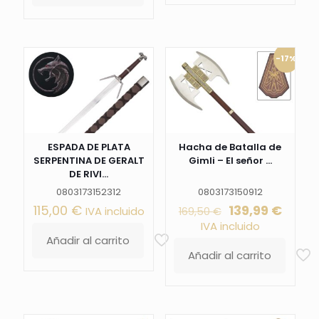
-17%
ESPADA DE PLATA
Hacha de Batalla de
SERPENTINA DE GERALT
Gimli – El señor ...
DE RIVI...
0803173152312
0803173150912
El
El
115,00
€
139,99
€
IVA incluido
169,50
€
precio
preci
IVA incluido
original
actua
Añadir al carrito
era:
es:
Añadir al carrito
169,50 €.
139,99