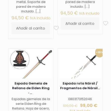
metal. Soporte de
pared de madera
pared de madera
incluido.
[…]
incluido.
[…]
94,50
€
IVA incluido
94,50
€
IVA incluido
Añadir al carrito
Añadir al carrito
-10%
Espada Gemela de
Espada rota Nársil /
Rellana de Elden Ring
Fragmentos de Nársil...
̵...
Espadas gemelas de la
0803173152046
serie Elden Ring de
El
El
99,00
€
109,99
€
Rellana. Hoja de acero,
precio
preci
IVA incluido