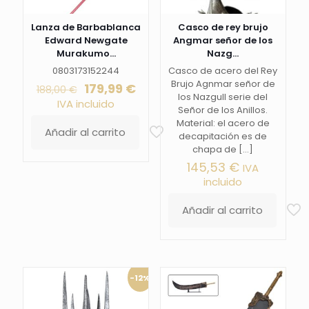
Lanza de Barbablanca
Casco de rey brujo
Edward Newgate
Angmar señor de los
Murakumo...
Nazg...
0803173152244
Casco de acero del Rey
Brujo Agnmar señor de
El
El
179,99
€
188,00
€
los Nazgull serie del
precio
precio
IVA incluido
Señor de los Anillos.
original
actual
Material: el acero de
era:
es:
Añadir al carrito
decapitación es de
188,00 €.
179,99 €.
chapa de
[…]
145,53
€
IVA
incluido
Añadir al carrito
-12%