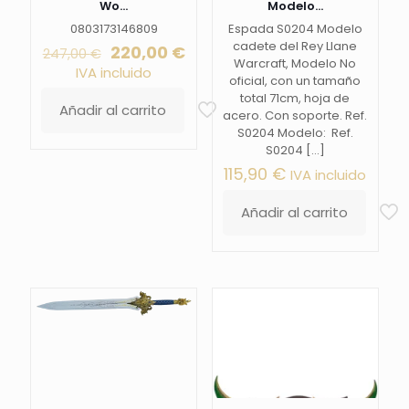
Wo...
Modelo...
0803173146809
Espada S0204 Modelo
cadete del Rey Llane
El
El
220,00
€
247,00
€
Warcraft, Modelo No
precio
precio
IVA incluido
oficial, con un tamaño
original
actual
total 71cm, hoja de
era:
es:
Añadir al carrito
acero. Con soporte. Ref.
247,00 €.
220,00 €.
S0204 Modelo: Ref.
S0204
[…]
115,90
€
IVA incluido
Añadir al carrito