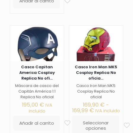
Añadir al carrito
Casco Capitan
Casco Iron Man MK5
America Cosplay
Cosplay Replica No
Replica No ofi...
oficia...
Máscara de casco del
Casco Iron Man MK5
Capitán América 1:1
Cosplay Replica No
Replica No oficial
oficial
195,00
€
169,90
€
-
IVA
Rango
169,99
€
IVA incluido
incluido
de
precios:
Seleccionar
Añadir al carrito
desde
opciones
Este
169,90 €