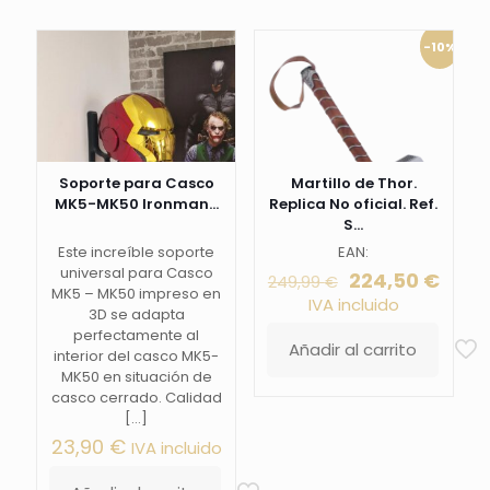
-10%
Soporte para Casco
Martillo de Thor.
MK5-MK50 Ironman...
Replica No oficial. Ref.
S...
Este increíble soporte
EAN:
universal para Casco
El
El
224,50
€
249,99
€
MK5 – MK50 impreso en
precio
prec
IVA incluido
3D se adapta
original
actu
perfectamente al
era:
es:
Añadir al carrito
interior del casco MK5-
249,99 €.
224,5
MK50 en situación de
casco cerrado. Calidad
[…]
23,90
€
IVA incluido