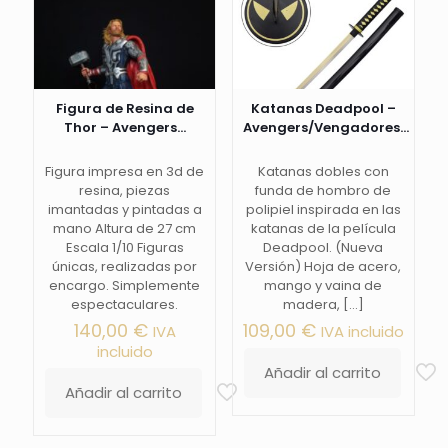
Figura de Resina de
Katanas Deadpool –
Thor – Avengers...
Avengers/Vengadores...
Figura impresa en 3d de
Katanas dobles con
resina, piezas
funda de hombro de
imantadas y pintadas a
polipiel inspirada en las
mano Altura de 27 cm
katanas de la película
Escala 1/10 Figuras
Deadpool. (Nueva
únicas, realizadas por
Versión) Hoja de acero,
encargo. Simplemente
mango y vaina de
espectaculares.
madera,
[…]
140,00
€
109,00
€
IVA
IVA incluido
incluido
Añadir al carrito
Añadir al carrito