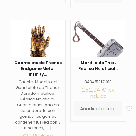
producto
hasta
tiene
169,99 €
múltiples
variantes.
Las
opciones
se
pueden
elegir
en
la
Guantelete de Thanos
Martillo de Thor,
página
Endgame Metal
Réplica No oficial...
de
Infinity...
producto
Guante Modelo del
8434518121018
Guantelete de Thanos
252,94
€
IVA
Dorado metálico.
incluido
Réplica No oficial.
Guante articulado en
Añadir al carrito
color dorado con
gemas, las gemas
contienen luz led con 3
funciones,
[…]
320,00
€