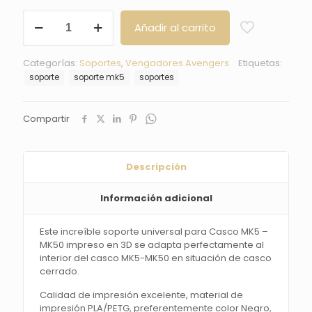
Soporte
Añadir al carrito
para
Casco
MK5-
Categorías:
Soportes
,
Vengadores Avengers
Etiquetas:
MK50
soporte
soporte mk5
soportes
Ironman
cantidad
Compartir
Descripción
Información adicional
Este increíble soporte universal para Casco MK5 –
MK50 impreso en 3D se adapta perfectamente al
interior del casco MK5-MK50 en situación de casco
cerrado.
Calidad de impresión excelente, material de
impresión PLA/PETG, preferentemente color Negro,