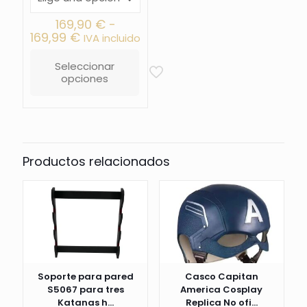
169,90
€
-
Rango
169,99
€
IVA incluido
de
precios:
Seleccionar
desde
opciones
Este
169,90 €
producto
hasta
tiene
169,99 €
múltiples
variantes.
Las
opciones
Productos relacionados
se
pueden
elegir
en
la
página
de
producto
Soporte para pared
Casco Capitan
S5067 para tres
America Cosplay
Katanas h...
Replica No ofi...