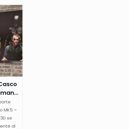
 Casco
man...
porte
co MK5 –
 3D se
ente al