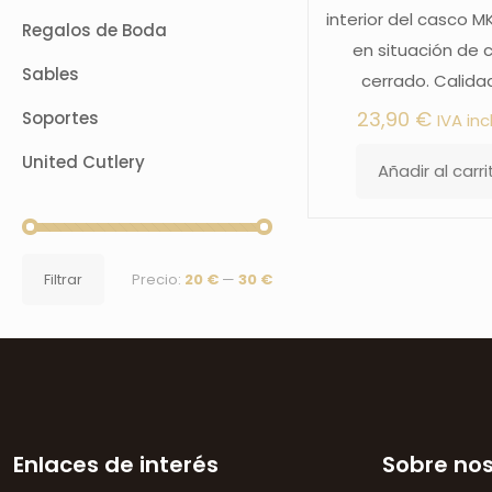
interior del casco 
Regalos de Boda
en situación de 
Sables
cerrado. Calida
23,90
€
Soportes
IVA inc
United Cutlery
Añadir al carri
Precio
Precio
Filtrar
Precio:
20 €
—
30 €
mínimo
máximo
Enlaces de interés
Sobre no