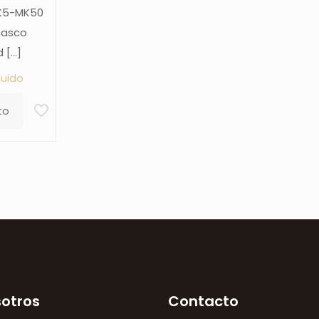
MK5-MK50
casco
d
[…]
luido
to
sotros
Contacto