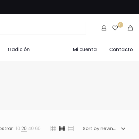
0
tradición
Mi cuenta
Contacto
strar:
10
20
40
60