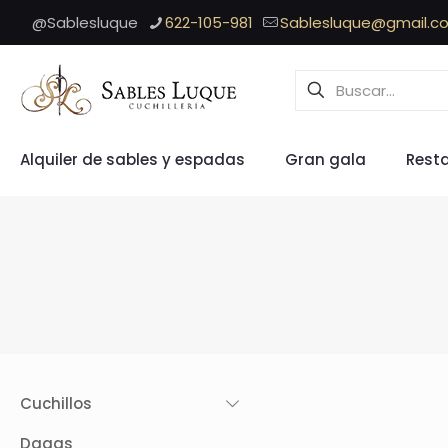
@Sablesluque
622-105-981
Sablesluque@gmail.c
Alquiler de sables y espadas
Gran gala
Rest
Cuchillos
Dagas