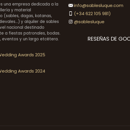
es una empresa dedicada a la
info@sablesluque.com
llería y material
(+34 622 105 981)
o (sables, dagas, katanas,
@sablesluque
evales...) y alquiler de sables
vel nacional destinado
e a fiestas patronales, bodas.
RESEÑAS DE GO
s, eventos y un largo etcétera.