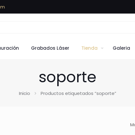
om
auración
Grabados Láser
Tienda
Galeria
soporte
Inicio
Productos etiquetados “soporte”
Mo