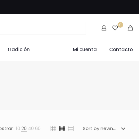
0
tradición
Mi cuenta
Contacto
strar:
10
20
40
60