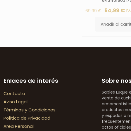
84345180317
El
El
64,99
€
IV
69,99
€
precio
pr
Añadir al carri
original
ac
era:
es
69,99 €.
64
Enlaces de interés
Sobre no
Sables Luque 
Contacto
venta de cuchi
Aviso Legal
armamentístic
Términos y Condiciones
productos medi
y espadas a ni
Política de Privacidad
frecuentement
Area Personal
actos oficiale