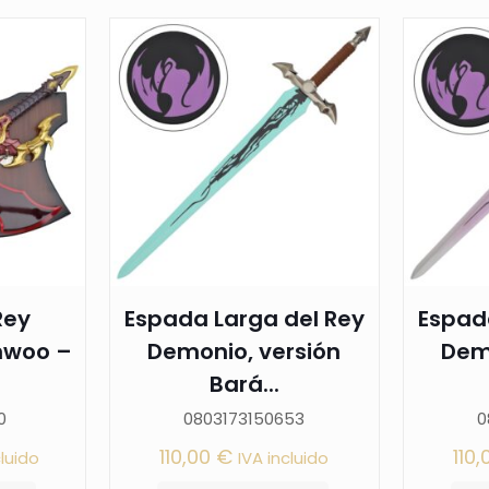
Rey
Espada Larga del Rey
Espad
nwoo –
Demonio, versión
Dem
Bará...
0
0803173150653
0
110,00
€
110
cluido
IVA incluido