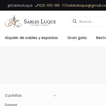
@Sablesluque
622-105-981
Sablesluque@gmail.c
Alquiler de sables y espadas
Gran gala
Rest
Cuchillos
Dagas