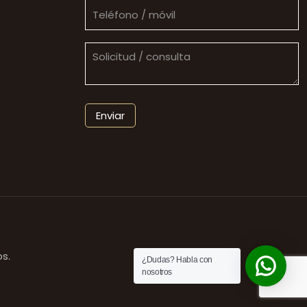
s.
¿Dudas? Habla con
nosotros