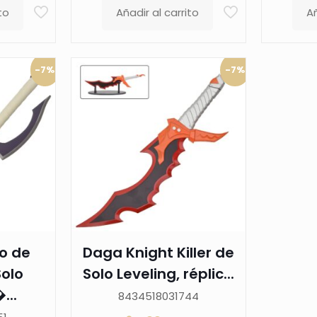
to
Añadir al carrito
Añ
-7%
-7%
o de
Daga Knight Killer de
olo
Solo Leveling, réplic...
...
8434518031744