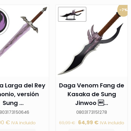
-7%
a Larga del Rey
Daga Venom Fang de
onio, versión
Kasaka de Sung
Sung ...
Jinwoo ...
803173150646
0803173151278
El
El
,00
€
64,99
€
IVA incluido
IVA incluido
69,99
€
precio
precio