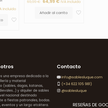
51
El
El
64,99
€
IVA incluido
69,99
€
precio
precio
A incluido
Añadir al carrito
original
actual
ecio
to
era:
es:
tual
69,99 €.
64,99 €.
:
,99 €.
sotros
Contacto
es una empresa dedicada a la
info@sablesluque.com
llería y material
(+34 622 105 981)
o (sables, dagas, katanas,
@sablesluque
evales...) y alquiler de sables
vel nacional destinado
e a fiestas patronales, bodas.
RESEÑAS DE GO
s, eventos y un largo etcétera.