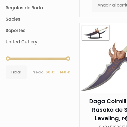
Añadir al carri
Regalos de Boda
Sables
Soportes
United Cutlery
Precio
Precio
Filtrar
Precio:
60 €
—
140 €
mínimo
máximo
Daga Colmill
Rasaka de S
Leveling, r�