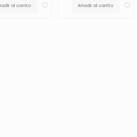
adir al carrito
Añadir al carrito
original
actual
era:
es:
69,99 €.
64,99 €.