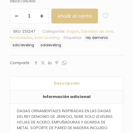
0803173151100
Dagas
Añadir al carrito
del
Rey
Demonio
SKU:
ZS1247
Categorías:
Dagas
,
Espadas de cine
,
de
Novedades
,
Solo Leveling
Etiquetas:
rey demonio
Jinwoo
-
solo leveling
sololeveling
Solo
Leveling
cantidad
Compartir
Descripción
Información adicional
DAGAS ORNAMENTALES INSPIRADAS EN LAS DAGAS
DEL REY DEMONIO DE JINWOO, SERIE SOLO LEVELING.
HOJAS DE ACERO, EMPUÑADURAS Y GUARDA DE
METAL. SOPORTE DE PARED DE MADERA INCLUIDO.