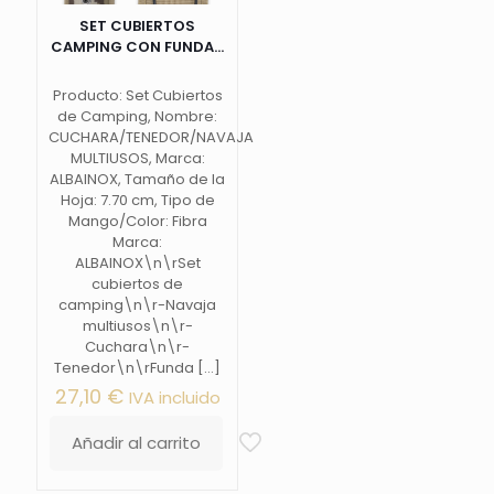
SET CUBIERTOS
CAMPING CON FUNDA...
Producto: Set Cubiertos
de Camping, Nombre:
CUCHARA/TENEDOR/NAVAJA
MULTIUSOS, Marca:
ALBAINOX, Tamaño de la
Hoja: 7.70 cm, Tipo de
Mango/Color: Fibra
Marca:
ALBAINOX\n\rSet
cubiertos de
camping\n\r-Navaja
multiusos\n\r-
Cuchara\n\r-
Tenedor\n\rFunda
[…]
27,10
€
IVA incluido
Añadir al carrito