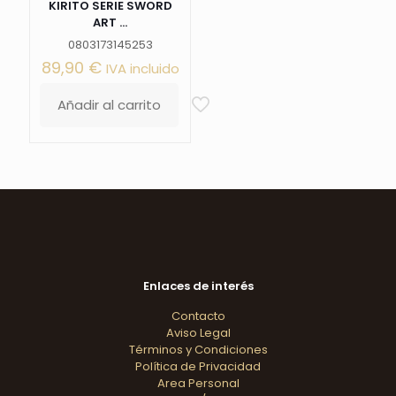
KIRITO SERIE SWORD
ART ...
0803173145253
89,90
€
IVA incluido
Añadir al carrito
Enlaces de interés
Contacto
Aviso Legal
Términos y Condiciones
Política de Privacidad
Area Personal