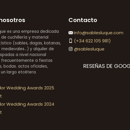
nosotros
Contacto
que es una empresa dedicada
info@sablesluque.com
 de cuchillería y material
(+34 622 105 981)
stico (sables, dagas, katanas,
@sablesluque
medievales...) y alquiler de
espadas a nivel nacional
 frecuentemente a fiestas
RESEÑAS DE GOOG
, bodas. actos oficiales,
 un largo etcétera.