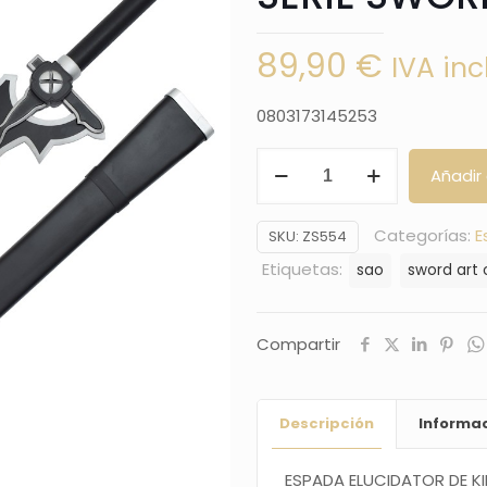
89,90
€
IVA inc
0803173145253
ESPADA
Añadir 
ELUCIDATOR
DE
Categorías:
E
SKU:
ZS554
KIRITO
Etiquetas:
sao
sword art 
SERIE
SWORD
ART
Compartir
ONLINE
(SAO)
Descripción
Informac
cantidad
ESPADA ELUCIDATOR DE KI