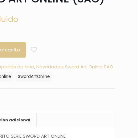
luido
al carrito
spadas de cine
,
Novedades
,
Sword Art Online SAO
online
SwordArtOnline
ión adicional
RITO SERIE
SWORD ART ONLINE