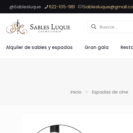
@Sablesluque
622-105-981
Sablesluque@gmail.c
Alquiler de sables y espadas
Gran gala
Rest
Inicio
Espadas de cine