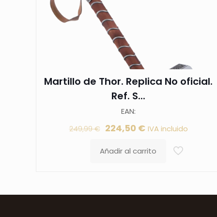
Martillo de Thor. Replica No oficial.
Ref. S...
EAN:
El
El
224,50
€
IVA incluido
249,99
€
precio
precio
Añadir al carrito
original
actual
era:
es:
249,99 €.
224,50 €.