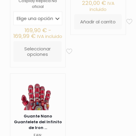
Cosplay Replica No
220,00
€
IVA
oficial
incluido
Añadir al carrito
169,90
€
-
Rango
169,99
€
IVA incluido
de
precios:
Seleccionar
desde
opciones
Este
169,90 €
producto
hasta
tiene
169,99 €
múltiples
variantes.
Las
opciones
se
pueden
elegir
en
Guante Nano
la
Guantelete del Infinito
página
de Iron ...
de
producto
EAN: