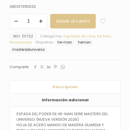
precio
precio
0803173151032
original
actual
ESPADA
era:
es:
Añadir al carrito
DEL
89,90 €.
84,99 €.
PODER
DE
SKU:
ZS722
Categorías:
Espadas de cine
,
He Man
,
HE-
Novedades
Etiquetas:
he-man
heman
MAN
MASTERS
masterdeluniverso
DEL
UNIVERSO
cantidad
Compartir
Descripción
Información adicional
ESPADA DEL PODER DE HE-MAN SERIE
MASTERS DEL
UNIVERSO (NUEVA VERSIÓN 2026)
HOJA DE ACERO MANGO DE MADERA
GUARDIA
Y