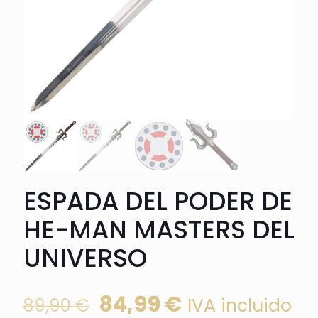
ESPADA DEL PODER DE
HE-MAN MASTERS DEL
UNIVERSO
El
El
84,99
€
IVA incluido
89,90
€