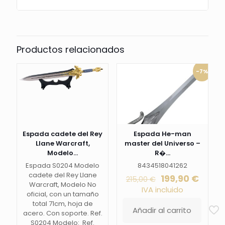
Productos relacionados
-7%
Espada cadete del Rey
Espada He-man
Llane Warcraft,
master del Universo –
Modelo...
R�...
Espada S0204 Modelo
8434518041262
cadete del Rey Llane
El
El
199,90
€
215,00
€
Warcraft, Modelo No
precio
preci
IVA incluido
oficial, con un tamaño
original
actua
total 71cm, hoja de
era:
es:
Añadir al carrito
acero. Con soporte. Ref.
215,00 €.
199,90
S0204 Modelo: Ref.