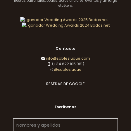
fiestas patronales, bodas. actos oficiales, eventos y un largo
etcétera.
Contacto
info@sablesluque.com
(+34 622 105 981)
@sablesluque
RESEÑAS DE GOOGLE
Escríbenos