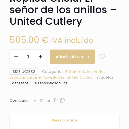
señor de los anillos –
United Cutlery
505,00
€
IVA incluido
Casco
Añadir al carrito
de
guerra
de
SKU:
UC1382
Categorías:
El Señor de los Anillos
,
los
Espadas de cine
,
Novedades
,
United Cutlery
Etiquetas:
Altos
altoselfos
elseñordelosanillos
Elfos
(edición
limitada)
Compartir
-
Réplica
Oficial
El
Descripción
señor
de