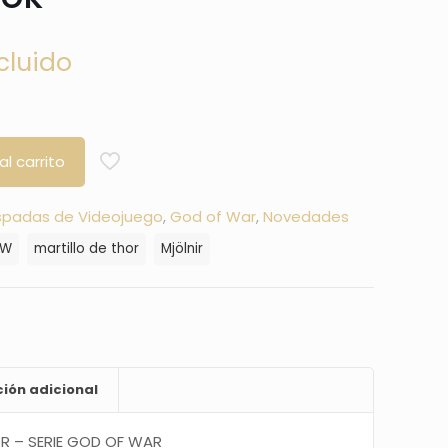
cluido
al carrito
spadas de Videojuego
,
God of War
,
Novedades
OW
martillo de thor
Mjölnir
ión adicional
OR –
SERIE GOD OF WAR