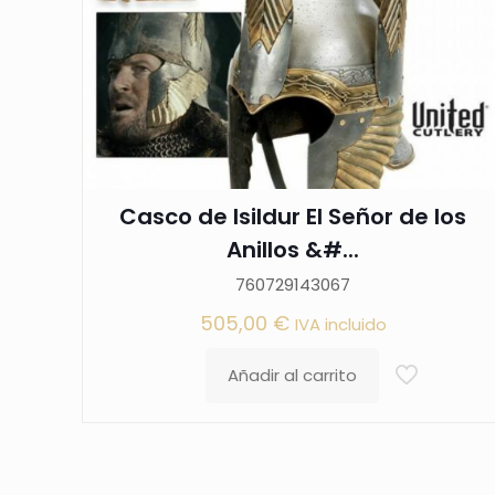
Casco de Isildur El Señor de los
Anillos &#...
760729143067
505,00
€
IVA incluido
Añadir al carrito