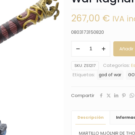
267,00
€
IVA in
0803173150820
Martillo
Añadir 
de
Thor
Categorías:
E
SKU:
ZS1217
Mjölnir
Etiquetas:
god of war
G
-
God
of
Compartir
War
Rägnarok
Descripción
Informac
cantidad
MARTILLO MJÖLNIR DE TH