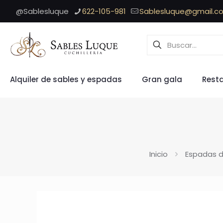
@Sablesluque
622-105-981
Sablesluque@gmail.c
Alquiler de sables y espadas
Gran gala
Rest
Inicio
Espadas d