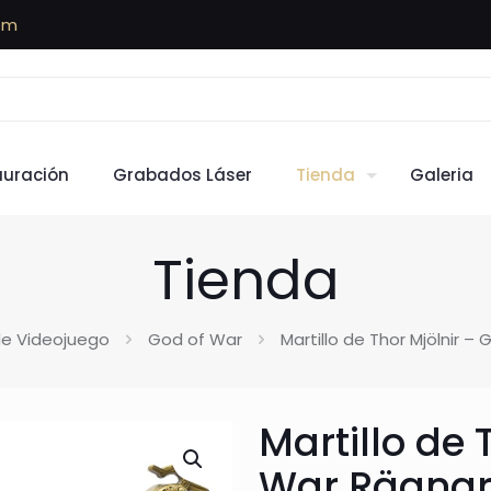
om
auración
Grabados Láser
Tienda
Galeria
Tienda
e Videojuego
God of War
Martillo de Thor Mjölnir 
Martillo de 
War Rägna