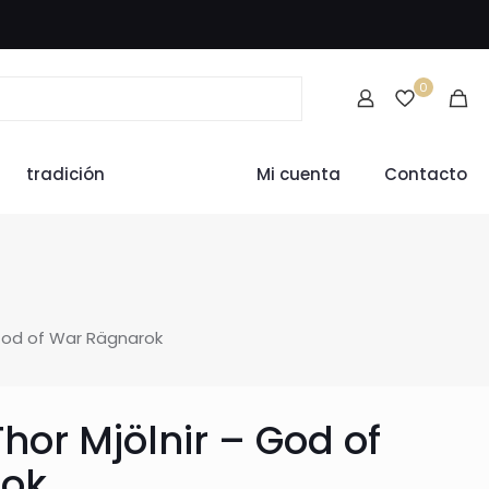
0
tradición
Mi cuenta
Contacto
– God of War Rägnarok
Thor Mjölnir – God of
rok