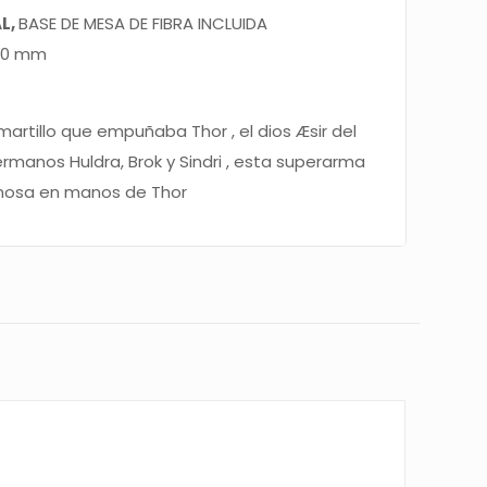
L,
BASE DE MESA DE FIBRA INCLUIDA
320 mm
martillo que empuñaba Thor , el dios Æsir del
ermanos Huldra, Brok y Sindri , esta superarma
mosa en manos de Thor