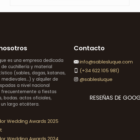
nosotros
Contacto
que es una empresa dedicada
info@sablesluque.com
 de cuchillería y material
(+34 622 105 981)
stico (sables, dagas, katanas,
@sablesluque
medievales...) y alquiler de
espadas a nivel nacional
 frecuentemente a fiestas
RESEÑAS DE GOOG
, bodas. actos oficiales,
 un largo etcétera.