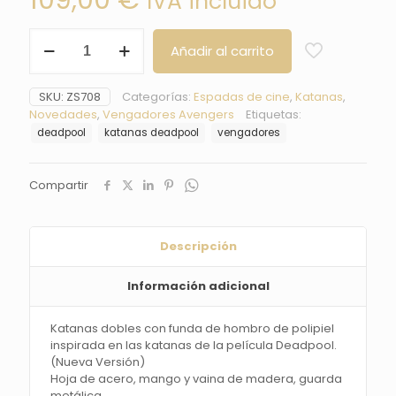
109,00
€
IVA incluido
Katanas
Añadir al carrito
Deadpool
-
Avengers/Vengadores
SKU:
ZS708
Categorías:
Espadas de cine
,
Katanas
,
nueva
Novedades
,
Vengadores Avengers
Etiquetas:
versión
deadpool
katanas deadpool
vengadores
cantidad
Compartir
Descripción
Información adicional
Katanas
dobles
con funda de hombro de polipiel
inspirada en las katanas de la película Deadpool.
(Nueva Versión)
Hoja de acero,
mango y vaina de
madera, guarda
metálica.