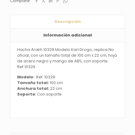
Compartir
de
Tronos
cantidad
Descripción
Información adicional
Hacha Arakh 10329 Modelo Karl Drogo, replica No
oficial, con un tamaño total de 100 cm x 22 cm, hoja
de acero negro y mango de ABS, con soporte.
Ref.10329
Modelo:
Ref. 10329
Tamaño total:
100 cm
Anchura total:
22 cm
Soporte:
Con soporte