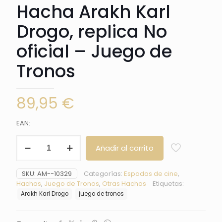
Hacha Arakh Karl
Drogo, replica No
oficial – Juego de
Tronos
89,95
€
EAN:
Hacha
Añadir al carrito
Arakh
Karl
Drogo,
SKU:
AM--10329
Categorías:
Espadas de cine
,
replica
Hachas
,
Juego de Tronos
,
Otras Hachas
Etiquetas:
No
Arakh Karl Drogo
juego de tronos
oficial
-
Juego