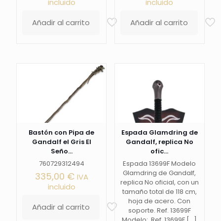
incluido
incluido
Añadir al carrito
Añadir al carrito
Bastón con Pipa de
Espada Glamdring de
Gandalf el Gris El
Gandalf, replica No
Seño...
ofic...
760729312494
Espada 13699F Modelo
Glamdring de Gandalf,
335,00
€
IVA
replica No oficial, con un
incluido
tamaño total de 118 cm,
hoja de acero. Con
Añadir al carrito
soporte. Ref. 13699F
Modelo: Ref. 13699F
[…]