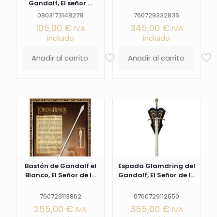
Gandalf, El señor ...
0803173148278
760729332836
105,00
€
345,00
€
IVA
IVA
incluido
incluido
Añadir al carrito
Añadir al carrito
Bastón de Gandalf el
Espada Glamdring del
Blanco, El Señor de l...
Gandalf, El Señor de l...
760729113862
0760729112650
255,00
€
355,00
€
IVA
IVA