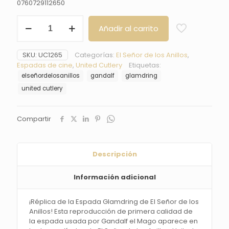
0760729112650
Espada
Añadir al carrito
Glamdring
del
Gandalf,
SKU:
UC1265
Categorías:
El Señor de los Anillos
,
El
Espadas de cine
,
United Cutlery
Etiquetas:
Señor
elseñordelosanillos
gandalf
glamdring
de
los
united cutlery
Anillos
-
United
Compartir
Cutlery
cantidad
Descripción
Información adicional
¡Réplica de la Espada Glamdring de El Señor de los
Anillos! Esta reproducción de primera calidad de
la espada usada por Gandalf el Mago aparece en