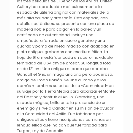
las tres películas de El Señor de los Anillos. United
Cutlery ha reproducido meticulosamente la
espada de utilería original con materiales de la
más alta calidad y artesanía. Esta espada, con
detalles auténticos, se presenta con una placa de
madera noble para colgar en la pared y un
certificado de autenticidad. Incluye una
empuñadura forrada en cuero genuino y una
guarda y pomo de metal macizo con acabado en
plata antigua, grabados con escritura élfica. La
hoja de 91 cm está fabricada en acero inoxidable
templado de 0,64 cm de grosor. Su longitud total
es de 121 cm. Una antigua espada que portaba
Gandalf el Gris, un mago anciano pero poderoso,
amigo de Frodo Bolsón. Se une a Frodo y a los
demás miembros selectos de la «Comunidad» en
su viaje por la Tierra Media para alcanzar el Monte
del Destino y destruir el Anillo. Glamdring, una
espada mágica, brilla ante la presencia de un
enemigo y sirve a Gandalf en su misión de ayudar
a la Comunidad del Anillo. Fue fabricada por
antiguos elfos y tiene inscripciones con runas en
lengua élfica que indican que fue forjada para
Turgon, rey de Gondolin.