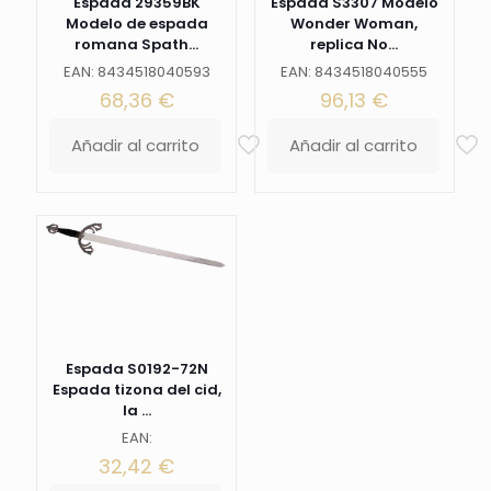
Espada 29359BK
Espada S3307 Modelo
Modelo de espada
Wonder Woman,
romana Spath...
replica No...
EAN: 8434518040593
EAN: 8434518040555
68,36
€
96,13
€
Añadir al carrito
Añadir al carrito
Espada S0192-72N
Espada tizona del cid,
la ...
EAN:
32,42
€