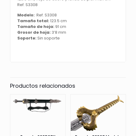
123.5
Ref. S3308
cm,
hoja
Modelo:
Ref. S3308
de
Tamaño total:
123.5 cm
acero
Tamaño de hoja:
91 cm
y
Grosor de hoja:
3’8 mm
funda
Soporte:
Sin soporte
de
piel
marrón.
Ref.
S3308
cantidad
Productos relacionados