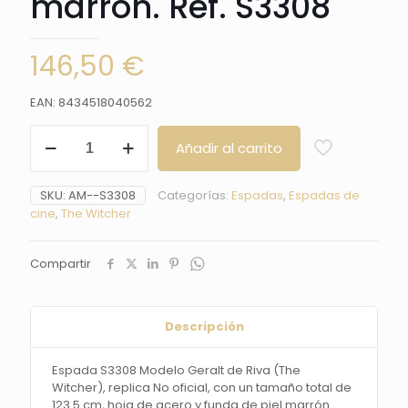
marrón. Ref. S3308
146,50
€
EAN: 8434518040562
Espada
Añadir al carrito
S3308
Modelo
Geralt
SKU:
AM--S3308
Categorías:
Espadas
,
Espadas de
de
cine
,
The Witcher
Riva
(The
Witcher),
Compartir
replica
No
oficial,
con
Descripción
un
tamaño
Espada S3308 Modelo Geralt de Riva (The
total
Witcher), replica No oficial, con un tamaño total de
de
123.5 cm, hoja de acero y funda de piel marrón.