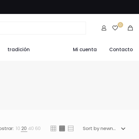
0
tradición
Mi cuenta
Contacto
strar:
10
20
40
60