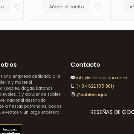
to
Añadir al carrito
Añ
sotros
Contacto
es una empresa dedicada a la
info@sablesluque.com
llería y material
(+34 622 105 981)
o (sables, dagas, katanas,
@sablesluque
evales...) y alquiler de sables
vel nacional destinado
e a fiestas patronales, bodas.
RESEÑAS DE GO
s, eventos y un largo etcétera.