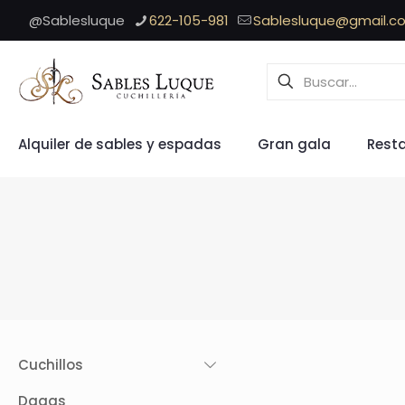
@Sablesluque
622-105-981
Sablesluque@gmail.c
Alquiler de sables y espadas
Gran gala
Rest
Cuchillos
Dagas