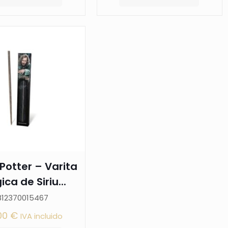
Potter – Varita
ca de Siriu...
812370015467
00
€
IVA incluido