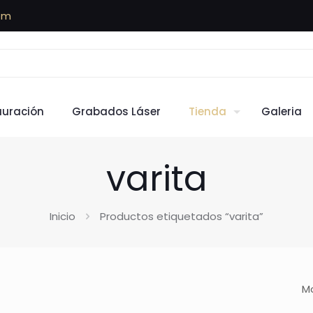
om
auración
Grabados Láser
Tienda
Galeria
varita
Inicio
Productos etiquetados “varita”
Mo