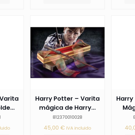
 Varita
Harry Potter – Varita
Harry 
de...
mágica de Harry...
Mági
1
812370010028
45,00
€
40,
luido
IVA incluido