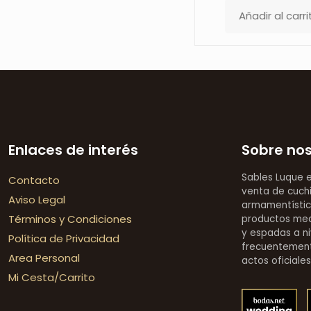
Añadir al carri
Enlaces de interés
Sobre no
Sables Luque 
Contacto
venta de cuchi
Aviso Legal
armamentístic
Términos y Condiciones
productos medi
y espadas a ni
Política de Privacidad
frecuentement
Area Personal
actos oficiale
Mi Cesta/Carrito