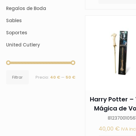
Regalos de Boda
Sables
Soportes
United Cutlery
Precio
Precio
Filtrar
Precio:
40 €
—
50 €
mínimo
máximo
Harry Potter –
Mágica de Vol
81237001056
40,00
€
IVA inc