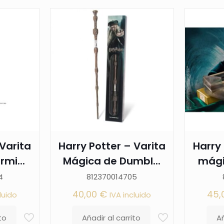
 Varita
Harry Potter – Varita
Harry 
mi...
Mágica de Dumbl...
mági
4
812370014705
40,00
€
45,
luido
IVA incluido
to
Añadir al carrito
Añ