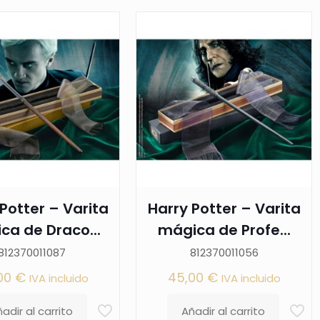
Potter – Varita
Harry Potter – Varita
ca de Draco...
mágica de Profe...
812370011087
812370011056
00
€
45,00
€
IVA incluido
IVA incluido
adir al carrito
Añadir al carrito