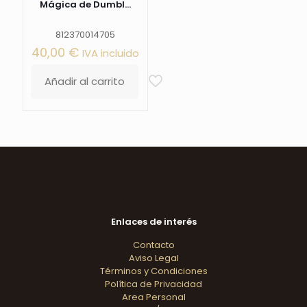
Mágica de Dumbl...
812370014705
40,00
€
IVA incluido
Añadir al carrito
Enlaces de interés
Contacto
Aviso Legal
Términos y Condiciones
Política de Privacidad
Area Personal