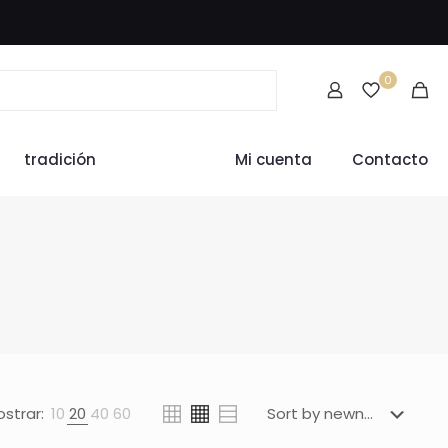
0
tradición
Mi cuenta
Contacto
strar:
10
20
40
60