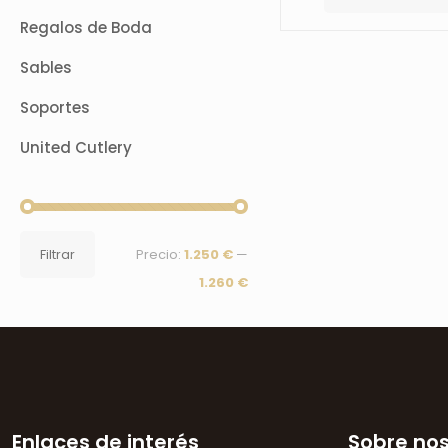
Regalos de Boda
Sables
Soportes
United Cutlery
Precio
Precio
Filtrar
Precio:
1.250 €
—
mínimo
máximo
1.260 €
Enlaces de interés
Sobre no