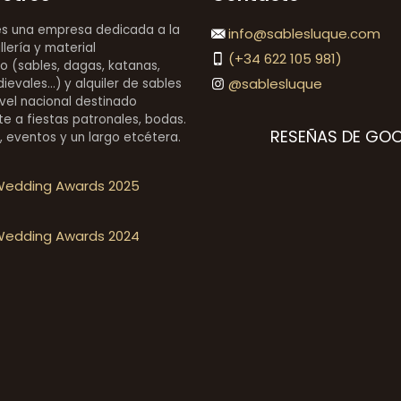
es una empresa dedicada a la
info@sablesluque.com
llería y material
(+34 622 105 981)
o (sables, dagas, katanas,
@sablesluque
evales...) y alquiler de sables
vel nacional destinado
e a fiestas patronales, bodas.
RESEÑAS DE GO
s, eventos y un largo etcétera.