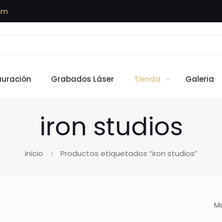
om
auración
Grabados Láser
Tienda
Galeria
iron studios
Inicio
Productos etiquetados “iron studios”
Mo