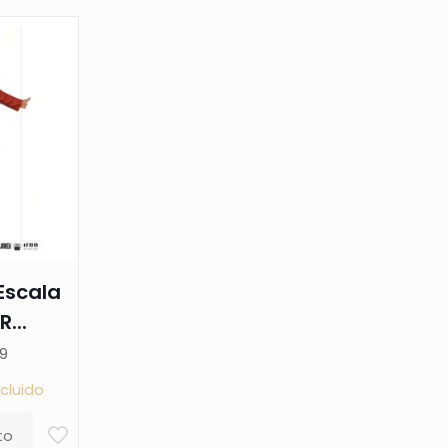
 Escala
R...
9
ncluido
to