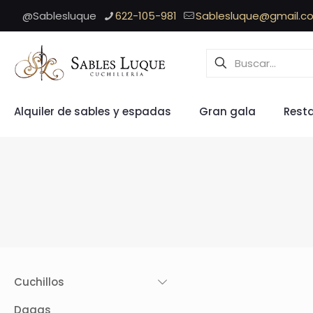
@Sablesluque
622-105-981
Sablesluque@gmail.c
Alquiler de sables y espadas
Gran gala
Rest
Cuchillos
Dagas