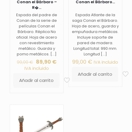
Conan el Bárbaro –
Conan el Bárbaro...
R�...
Espada del padre de
Espada Atlante de la
Conan de la serie de
saga Conan el Bárbaro.
películas Conan el
Hoja de acero, guarda y
Bárbaro. Réplica No
empuñadura metálicas.
oficial. Hoja de acero
Incluye soporte de
con revestimiento
pared de madera.
metálico. Guarda y
Longitud total: 990 mm.
pomo metálicos.
[…]
Longitud
[…]
El
El
89,90
€
99,00
€
IVA incluido
99,00
€
precio
precio
IVA incluido
original
actual
Añadir al carrito
era:
es:
Añadir al carrito
99,00 €.
89,90 €.