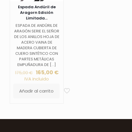
Espada Andúril de
Aragorn Edición
Limitada...
ESPADA DE ANDÚRIL DE
ARAGÓN SERIE EL SEÑOR
DE LOS ANILLOS HOJA DE
ACERO VAINA DE
MADERA CUBIERTA DE
CUERO SINTÉTICO CON
PARTES METÁLICAS
EMPUÑADURA DE
[…]
El
El
165,00
€
175,00
€
precio
precio
IVA incluido
original
actual
era:
es:
Añadir al carrito
175,00 €.
165,00 €.