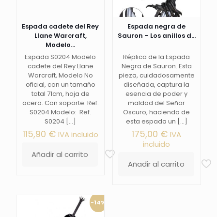
Espada cadete del Rey
Espada negra de
Llane Warcraft,
Sauron – Los anillos d...
Modelo...
Espada S0204 Modelo
Réplica de la Espada
cadete del Rey Llane
Negra de Sauron. Esta
Warcraft, Modelo No
pieza, cuidadosamente
oficial, con un tamaño
diseñada, captura la
total 71cm, hoja de
esencia de poder y
acero. Con soporte. Ref.
maldad del Señor
S0204 Modelo: Ref.
Oscuro, haciendo de
S0204
[…]
esta espada un
[…]
115,90
€
175,00
€
IVA incluido
IVA
incluido
Añadir al carrito
Añadir al carrito
-14%