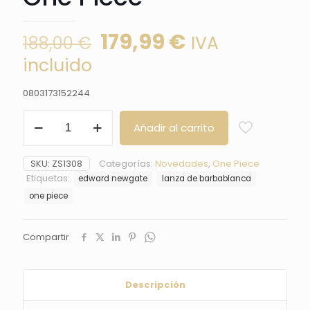
El
El
179,99
€
IVA
188,00
€
precio
precio
incluido
original
actual
0803173152244
era:
es:
Lanza
188,00 €.
179,99 €.
Añadir al carrito
de
Barbablanca
Edward
SKU:
ZS1308
Categorías:
Novedades
,
One Piece
Newgate
Etiquetas:
edward newgate
lanza de barbablanca
Murakumogiri
de
one piece
One
Piece
cantidad
Compartir
Descripción