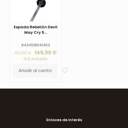
Espada Rebelión Devil
May Cry 5...
8434518041453
El
El
145,90
€
169,00
€
precio
precio
IVA incluido
original
actual
era:
es:
Añadir al carrito
169,00 €.
145,90 €.
Enlaces de interés