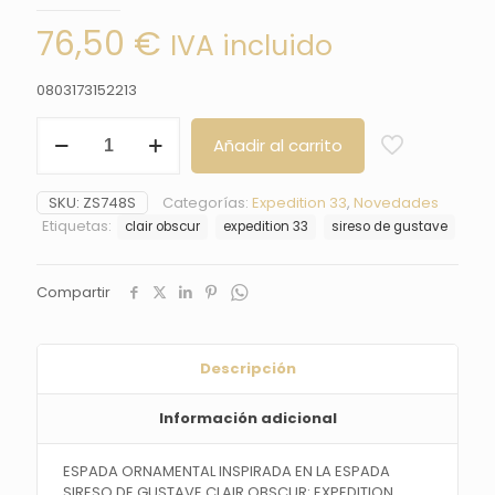
76,50
€
IVA incluido
0803173152213
ESPADA
Añadir al carrito
SIRESO
DE
GUSTAVE
SKU:
ZS748S
Categorías:
Expedition 33
,
Novedades
CLAIR
Etiquetas:
clair obscur
expedition 33
sireso de gustave
OBSCUR:
EXPEDITION
33
Compartir
cantidad
Descripción
Información adicional
ESPADA ORNAMENTAL INSPIRADA EN LA ESPADA
SIRESO DE GUSTAVE CLAIR OBSCUR: EXPEDITION