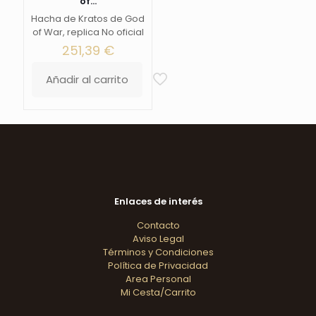
of...
Hacha de Kratos de God
of War, replica No oficial
251,39
€
Añadir al carrito
Enlaces de interés
Contacto
Aviso Legal
Términos y Condiciones
Política de Privacidad
Area Personal
Mi Cesta/Carrito