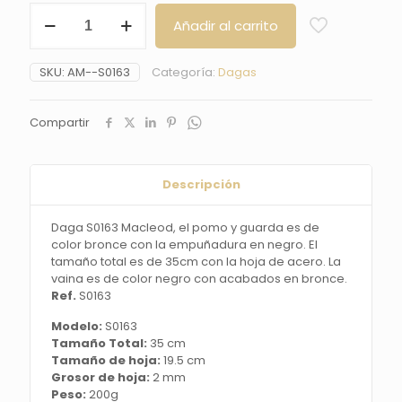
Daga
Añadir al carrito
S0163
Macleod,
el
SKU:
AM--S0163
Categoría:
Dagas
pomo
y
guarda
Compartir
es
de
color
bronce
Descripción
con
la
Daga S0163 Macleod, el pomo y guarda es de
empuñadura
color bronce con la empuñadura en negro. El
en
tamaño total es de 35cm con la hoja de acero. La
negro.
vaina es de color negro con acabados en bronce.
El
Ref.
S0163
tamaño
total
Modelo:
S0163
es
Tamaño Total:
35 cm
de
Tamaño de hoja:
19.5 cm
35cm
Grosor de hoja:
2 mm
con
Peso:
200g