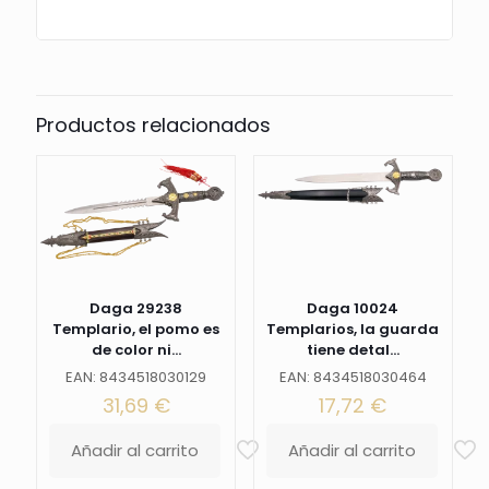
la
hoja
de
acero.
La
vaina
Productos relacionados
es
de
color
negro
con
acabados
en
bronce.
Ref.
Daga 29238
Daga 10024
S0163
Templario, el pomo es
Templarios, la guarda
cantidad
de color ni...
tiene detal...
EAN: 8434518030129
EAN: 8434518030464
31,69
€
17,72
€
Añadir al carrito
Añadir al carrito