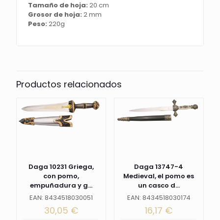
es
Tamaño de hoja:
20 cm
de
Grosor de hoja:
2 mm
35.5cm
Peso:
220g
con
la
hoja
de
acero.
La
Productos relacionados
vaina
es
negra
con
acabados
en
color
niquel.
Ref.
Daga 10231 Griega,
Daga 13747-4
16239
con pomo,
Medieval, el pomo es
cantidad
empuñadura y g...
un casco d...
EAN: 8434518030051
EAN: 8434518030174
30,05
€
16,17
€