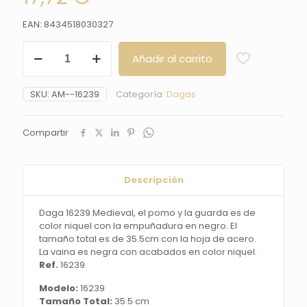
EAN: 8434518030327
Daga
Añadir al carrito
16239
Medieval,
el
SKU:
AM--16239
Categoría:
Dagas
pomo
y
la
Compartir
guarda
es
de
color
Descripción
niquel
con
Daga 16239 Medieval, el pomo y la guarda es de
la
color niquel con la empuñadura en negro. El
empuñadura
tamaño total es de 35.5cm con la hoja de acero.
en
La vaina es negra con acabados en color niquel.
negro.
Ref.
16239
El
tamaño
Modelo:
16239
total
Tamaño Total:
35.5 cm