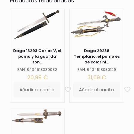
Productos relacionados
46.5cm
con
la
hoja
de
acero
de
color
negra
Daga 13293 Carlos V, el
Daga 29238
con
pomo y la guarda
Templario, el pomo es
un
son...
de color ni...
dibujo
en
EAN: 8434518030082
EAN: 8434518030129
dorado.
20,99
€
31,69
€
La
vaina
Añadir al carrito
Añadir al carrito
en
negra
con
acabados
en
dorado.
Ref.
15422