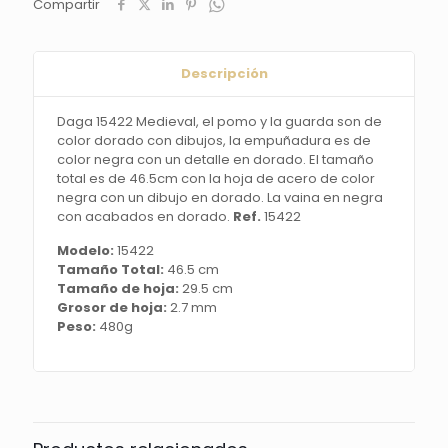
Compartir
guarda
son
de
color
Descripción
dorado
con
Daga 15422 Medieval, el pomo y la guarda son de
dibujos,
color dorado con dibujos, la empuñadura es de
la
color negra con un detalle en dorado. El tamaño
empuñadura
total es de 46.5cm con la hoja de acero de color
es
negra con un dibujo en dorado. La vaina en negra
de
con acabados en dorado.
Ref.
15422
color
negra
Modelo:
15422
con
Tamaño Total:
46.5 cm
un
Tamaño de hoja:
29.5 cm
detalle
Grosor de hoja:
2.7 mm
en
Peso:
480g
dorado.
El
tamaño
total
es
de