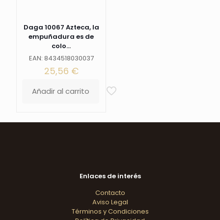
cantidad
Daga 10067 Azteca, la
empuñadura es de
colo...
EAN: 8434518030037
25,56
€
Añadir al carrito
Enlaces de interés
Contacto
Aviso Legal
Términos y Condiciones