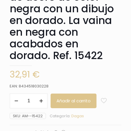
negra con un dibujo
en dorado. La vaina
en negra con
acabados en
dorado. Ref. 15422
32,91
€
EAN: 8434518030228
Daga
Añadir al carrito
15422
Medieval,
el
SKU:
AM--15422
Categoría:
Dagas
pomo
y
la