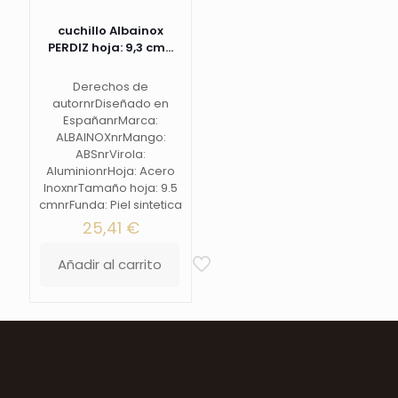
cuchillo Albainox
PERDIZ hoja: 9,3 cm...
Derechos de
autornrDiseñado en
EspañanrMarca:
ALBAINOXnrMango:
ABSnrVirola:
AluminionrHoja: Acero
InoxnrTamaño hoja: 9.5
cmnrFunda: Piel sintetica
25,41
€
Añadir al carrito