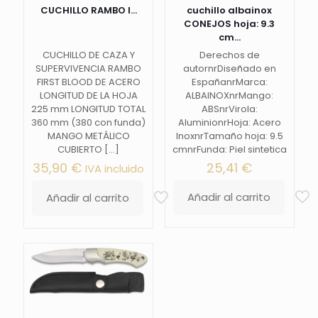
CUCHILLO RAMBO I...
cuchillo albainox
CONEJOS hoja: 9.3
cm...
CUCHILLO DE CAZA Y
Derechos de
SUPERVIVENCIA RAMBO
autornrDiseñado en
FIRST BLOOD DE ACERO
EspañanrMarca:
LONGITUD DE LA HOJA
ALBAINOXnrMango:
225 mm LONGITUD TOTAL
ABSnrVirola:
360 mm (380 con funda)
AluminionrHoja: Acero
MANGO METÁLICO
InoxnrTamaño hoja: 9.5
CUBIERTO
[…]
cmnrFunda: Piel sintetica
35,90
€
25,41
€
IVA incluido
Añadir al carrito
Añadir al carrito