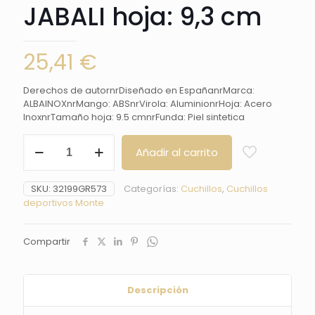
JABALI hoja: 9,3 cm
25,41
€
Derechos de autornrDiseñado en EspañanrMarca:
ALBAINOXnrMango: ABSnrVirola: AluminionrHoja: Acero
InoxnrTamaño hoja: 9.5 cmnrFunda: Piel sintetica
cuchillo
Añadir al carrito
Albainox
JABALI
hoja:
SKU:
32199GR573
Categorías:
Cuchillos
,
Cuchillos
9,3
deportivos Monte
cm
cantidad
Compartir
Descripción