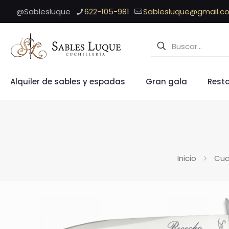
@Sablesluque
622-105-981
Sablesluque@gmail.c
Alquiler de sables y espadas
Gran gala
Rest
Inicio
Cuch