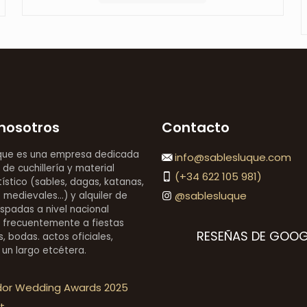
nosotros
Contacto
que es una empresa dedicada
info@sablesluque.com
 de cuchillería y material
(+34 622 105 981)
stico (sables, dagas, katanas,
@sablesluque
medievales...) y alquiler de
espadas a nivel nacional
 frecuentemente a fiestas
RESEÑAS DE GOOG
, bodas. actos oficiales,
 un largo etcétera.