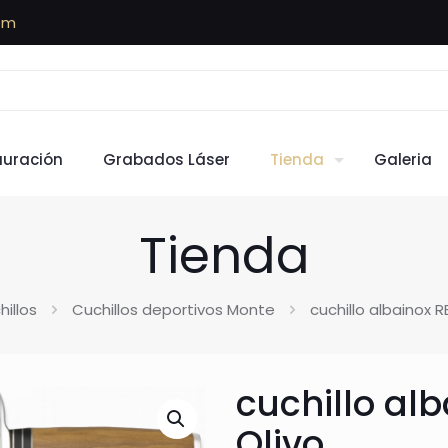
om
auración
Grabados Láser
Tienda
Galeria
Tienda
illos
Cuchillos deportivos Monte
cuchillo albainox R
cuchillo al
Olivo.