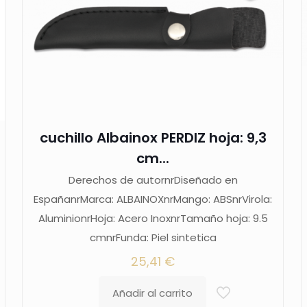
cuchillo Albainox PERDIZ hoja: 9,3
cm...
Derechos de autornrDiseñado en
EspañanrMarca: ALBAINOXnrMango: ABSnrVirola:
AluminionrHoja: Acero InoxnrTamaño hoja: 9.5
cmnrFunda: Piel sintetica
25,41
€
Añadir al carrito