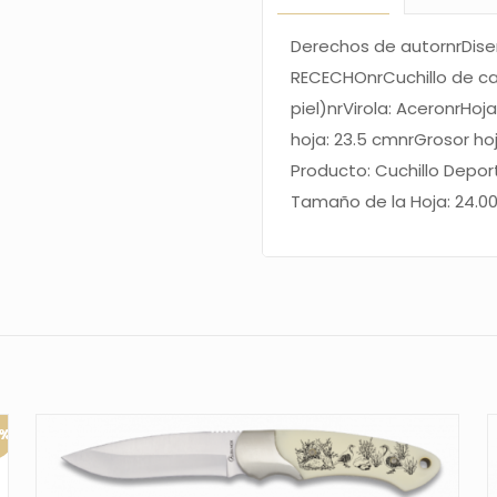
Derechos de autornrDise
RECECHOnrCuchillo de c
piel)nrVirola: AceronrH
hoja: 23.5 cmnrGrosor h
Producto: Cuchillo Depor
Tamaño de la Hoja: 24.00
0%