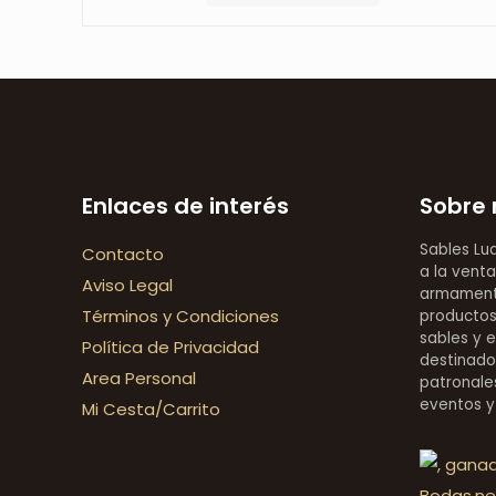
era:
es:
49,90 €.
45,00 €.
Enlaces de interés
Sobre 
Sables Lu
Contacto
a la venta
Aviso Legal
armamentí
Términos y Condiciones
productos 
sables y 
Política de Privacidad
destinado
Area Personal
patronales
eventos y
Mi Cesta/Carrito