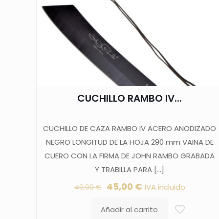
CUCHILLO RAMBO IV...
CUCHILLO DE CAZA RAMBO IV ACERO ANODIZADO
NEGRO LONGITUD DE LA HOJA 290 mm VAINA DE
CUERO CON LA FIRMA DE JOHN RAMBO GRABADA
Y TRABILLA PARA
[…]
El
El
45,00
€
IVA incluido
49,90
€
precio
precio
Añadir al carrito
original
actual