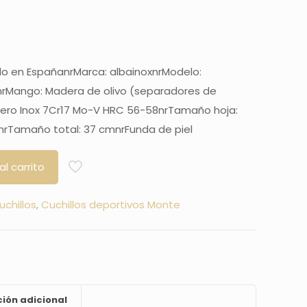
o en EspañanrMarca: albainoxnrModelo:
rMango: Madera de olivo (separadores de
 Acero Inox 7Cr17 Mo-V HRC 56-58nrTamaño hoja:
nrTamaño total: 37 cmnrFunda de piel
al carrito
uchillos
,
Cuchillos deportivos Monte
ión adicional