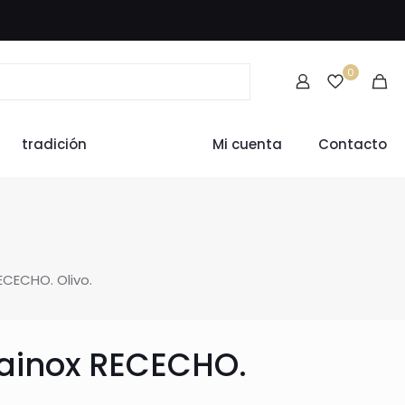
0
tradición
Mi cuenta
Contacto
ECECHO. Olivo.
bainox RECECHO.