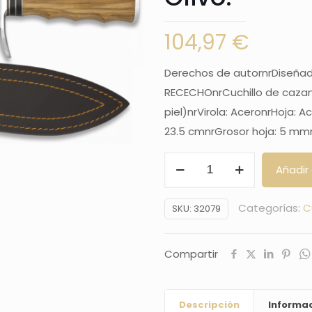
104,97
€
Derechos de autornrDiseñad
RECECHOnrCuchillo de cazan
piel)nrVirola: AceronrHoja:
23.5 cmnrGrosor hoja: 5 mm
cuchillo
Añadir 
albainox
RECECHO.
Categorías:
C
SKU:
32079
Olivo.
cantidad
Compartir
Descripción
Informac