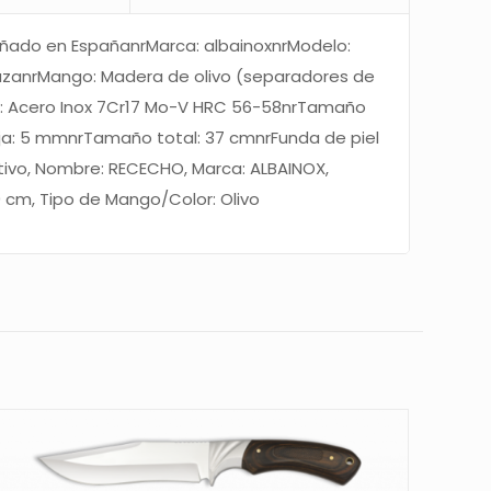
ñado en EspañanrMarca: albainoxnrModelo:
azanrMango: Madera de olivo (separadores de
oja: Acero Inox 7Cr17 Mo-V HRC 56-58nrTamaño
oja: 5 mmnrTamaño total: 37 cmnrFunda de piel
tivo, Nombre: RECECHO, Marca: ALBAINOX,
 cm, Tipo de Mango/Color: Olivo