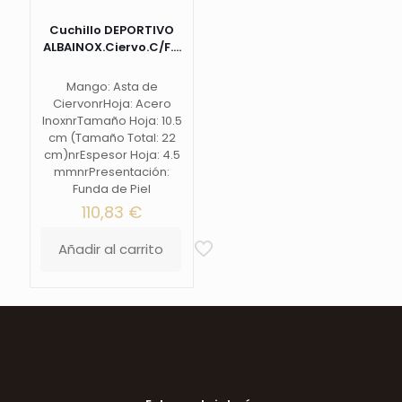
Cuchillo DEPORTIVO
ALBAINOX.Ciervo.C/F....
Mango: Asta de
CiervonrHoja: Acero
InoxnrTamaño Hoja: 10.5
cm (Tamaño Total: 22
cm)nrEspesor Hoja: 4.5
mmnrPresentación:
Funda de Piel
110,83
€
Añadir al carrito