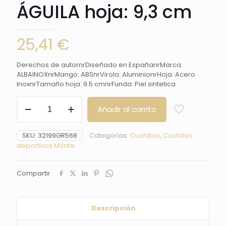
ÁGUILA hoja: 9,3 cm
25,41
€
Derechos de autornrDiseñado en EspañanrMarca:
ALBAINOXnrMango: ABSnrVirola: AluminionrHoja: Acero
InoxnrTamaño hoja: 9.5 cmnrFunda: Piel sintetica
cuchillo
Añadir al carrito
Albainox
ÁGUILA
hoja:
SKU:
32199GR568
Categorías:
Cuchillos
,
Cuchillos
9,3
deportivos Monte
cm
cantidad
Compartir
Descripción