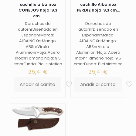
cuchillo albainox
cuchillo Albainox
CONEJOS hoja: 9.3
PERDIZ hoja: 9,3 cm...
cm...
Derechos de
Derechos de
autornrDiseñado en
autornrDiseñado en
EspañanrMarca:
EspañanrMarca:
ALBAINOXnrMango:
ALBAINOXnrMango:
ABSnrVirola:
ABSnrVirola:
AluminionrHoja: Acero
AluminionrHoja: Acero
InoxnrTamaño hoja: 9.5
InoxnrTamaño hoja: 9.5
cmnrFunda: Piel sintetica
cmnrFunda: Piel sintetica
25,41
€
25,41
€
Añadir al carrito
Añadir al carrito