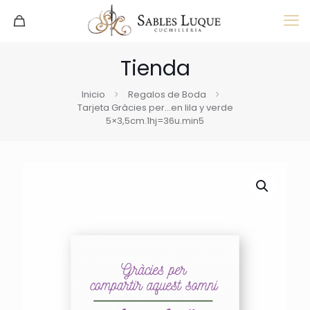
Tienda
Inicio
Regalos de Boda
Tarjeta Gràcies per…en lila y verde
5×3,5cm.1hj=36u.min5