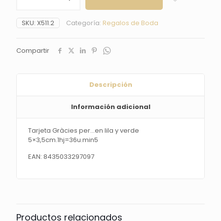
per...en
lila
SKU:
X511.2
Categoría:
Regalos de Boda
y
verde
5x3,5cm.1hj=36u.min5
Compartir
cantidad
Descripción
Información adicional
Tarjeta Gràcies per…en lila y verde
5×3,5cm.1hj=36u.min5
EAN: 8435033297097
Productos relacionados