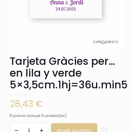
Tarjeta Gràcies per…
en lila y verde
5×3,5cm.1hj=36u.min5
28,43
€
El precio incluye 5 unidad(es)
Tarjeta
Añadir al carrito
Gràcies