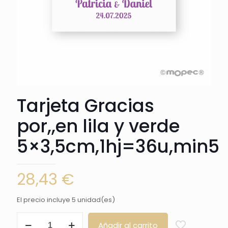
Tarjeta Gracias
por,,en lila y verde
5×3,5cm,1hj=36u,min5
28,43
€
El precio incluye 5 unidad(es)
Tarjeta
Añadir al carrito
Gracias