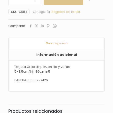
por,,en
lila
SKU:
X511.1
Categoría:
Regalos de Boda
y
verde
5x3,5cm,1hj=36u,min5
Compartir
cantidad
Descripción
Información adicional
Tarjeta Gracias por,,en lila y verde
5×3,5cm,1hj=36u,min5
EAN: 8435033294126
Productos relacionados