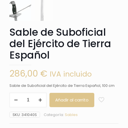
Sable de Suboficial
del Ejército de Tierra
Español
286,00
€
IVA incluido
Sable de Suboficial del Ejército de Tierra Español, 100 cm
Sable
Añadir al carrito
de
Suboficial
del
SKU:
341040S
Categoría:
Sables
Ejército
de
Tierra