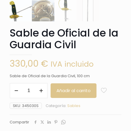
Sable de Oficial de la
Guardia Civil
330,00
€
IVA incluido
Sable de Oficial de la Guardia Civil, 100 cm
Sable
Añadir al carrito
de
Oficial
de
SKU:
345030S
Categoría:
Sables
la
Guardia
Civil
Compartir
cantidad