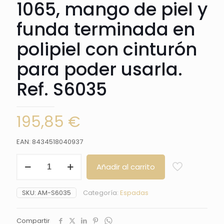
1065, mango de piel y
funda terminada en
polipiel con cinturón
para poder usarla.
Ref. S6035
195,85
€
EAN: 8434518040937
Espada
Añadir al carrito
funcional
S6035
con
SKU:
AM-S6035
Categoría:
Espadas
un
tamaño
total
Compartir