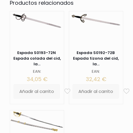
Productos relacionados
con
cinturón
para
poder
usarla.
Ref.
S6035
cantidad
Espada S0193-72N
Espada S0192-72B
Espada colada del cid,
Espada tizona del cid,
la...
la...
EAN:
EAN:
34,05
€
32,42
€
Añadir al carrito
Añadir al carrito