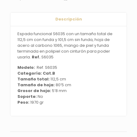
de
112,5
cm
con
Descripción
funda
y
Espada funcional S6035 con un tamaño total de
101,5
112,5 cm con funda y 101,5 cm sin funda, hoja de
cm
acero al carbono 1065, mango de piel y funda
sin
terminada en polipiel con cinturón para poder
funda,
usarla.
Ref.
S6035
hoja
de
Modelo:
Ref. S6035
acero
Categoría: Cat.B
al
Tamaño total:
112,5 cm
carbono
Tamaño de hoja:
80’5 cm
1065,
Grosor de hoja:
5’8 mm
mango
Soporte:
No
de
Peso:
1970 gr
piel
y
funda
terminada
en
polipiel