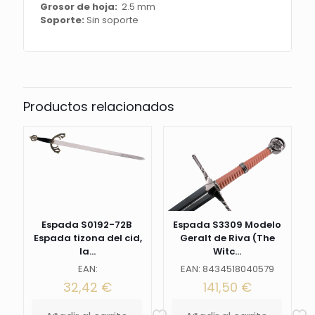
Grosor de hoja:
2.5 mm
color
Soporte:
Sin soporte
negro.
Con
un
tamaño
total
75
Productos relacionados
cm,
hoja
de
acero.
Ref.
S0192-
72N
cantidad
Espada S0192-72B
Espada S3309 Modelo
Espada tizona del cid,
Geralt de Riva (The
la...
Witc...
EAN:
EAN: 8434518040579
32,42
€
141,50
€