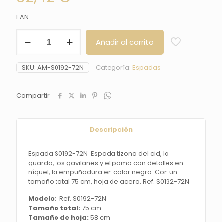
EAN:
Espada
Añadir al carrito
S0192-
72N
Espada
SKU:
AM-S0192-72N
Categoría:
Espadas
tizona
del
cid,
Compartir
la
guarda,
los
gavilanes
Descripción
y
el
Espada S0192-72N Espada tizona del cid, la
pomo
guarda, los gavilanes y el pomo con detalles en
con
níquel, la empuñadura en color negro. Con un
detalles
tamaño total 75 cm, hoja de acero. Ref. S0192-72N
en
níquel,
Modelo:
Ref. S0192-72N
la
Tamaño total:
75 cm
empuñadura
Tamaño de hoja:
58 cm
en