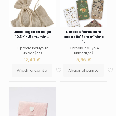
Bolsa algodón beige
Libretas flores para
10,5×14,5cm., min....
bodas 9x17cm mínimo
4...
El precio incluye 12
El precio incluye 4
unidad(es)
unidad(es)
12,49
€
5,66
€
Añadir al carrito
Añadir al carrito