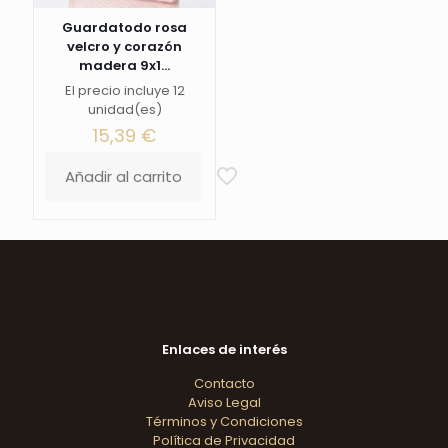
Guardatodo rosa
velcro y corazón
madera 9x1...
El precio incluye 12
unidad(es)
15,39
€
Añadir al carrito
Enlaces de interés
Contacto
Aviso Legal
Términos y Condiciones
Política de Privacidad