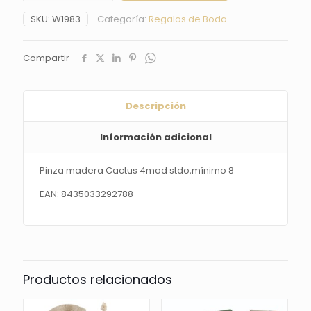
4mod
SKU:
W1983
Categoría:
Regalos de Boda
stdo,mínimo
8
cantidad
Compartir
Descripción
Información adicional
Pinza madera Cactus 4mod stdo,mínimo 8
EAN: 8435033292788
Productos relacionados