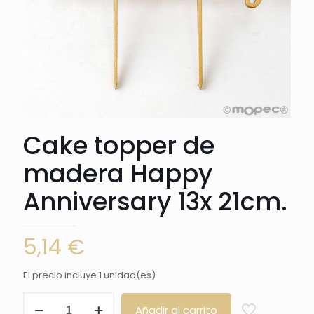
Cake topper de
madera Happy
Anniversary 13x 21cm.
5,14
€
El precio incluye 1 unidad(es)
Cake
Añadir al carrito
topper