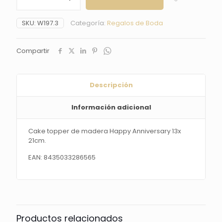
de
madera
SKU:
W197.3
Categoría:
Regalos de Boda
Happy
Anniversary
13x
Compartir
21cm.
cantidad
Descripción
Información adicional
Cake topper de madera Happy Anniversary 13x
21cm.
EAN: 8435033286565
Productos relacionados