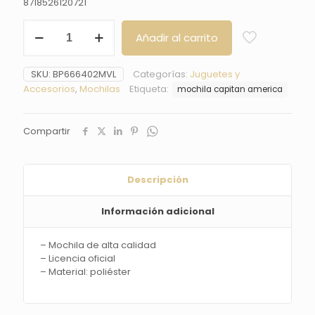
8718526120721
Mochila
Añadir al carrito
Capitán
América
Marvel
SKU:
BP666402MVL
Categorías:
Juguetes y
Comics
Accesorios
,
Mochilas
Etiqueta:
mochila capitan america
cantidad
Compartir
Descripción
Información adicional
– Mochila de alta calidad
– Licencia oficial
– Material: poliéster