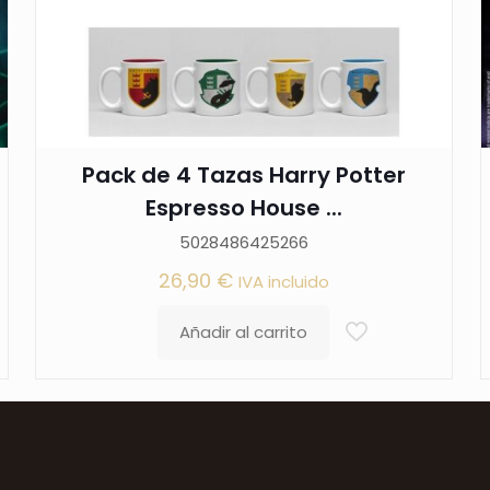
Pack de 4 Tazas Harry Potter
Espresso House ...
5028486425266
26,90
€
IVA incluido
Añadir al carrito