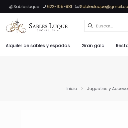
@Sablesluque
622-105-981
Sablesluque@gmail.c
Alquiler de sables y espadas
Gran gala
Rest
Inicio
Juguetes y Acceso