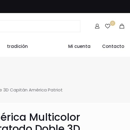
0
tradición
Mi cuenta
Contacto
e 3D Capitán América Patriot
rica Multicolor
tatodo Doble 3D