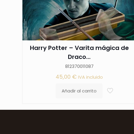
Harry Potter – Varita mágica de
Draco...
812370011087
45,00
€
IVA incluido
Añadir al carrito