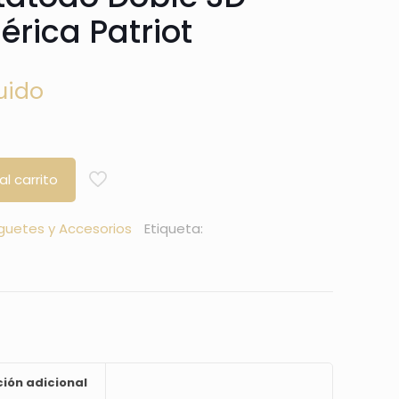
rica Patriot
uido
al carrito
guetes y Accesorios
Etiqueta:
ión adicional