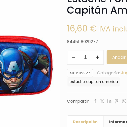
Capitán Amé
16,60
€
IVA incl
8445118029277
Capitán
Añadir 
América
Multicolor
Categoría:
Ju
SKU:
02927
Estuche
estuche capitan america
Portatodo
Doble
3D
Compartir
Capitán
América
Descripción
Informac
Patriot