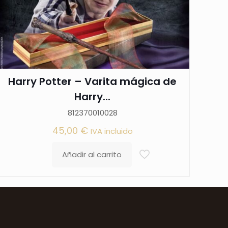
Harry Potter – Varita mágica de
Harry...
812370010028
45,00
€
IVA incluido
Añadir al carrito