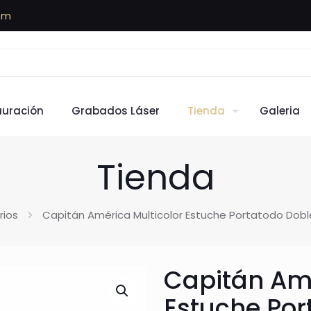
om
auración
Grabados Láser
Tienda
Galeria
Tienda
rios
Capitán América Multicolor Estuche Portatodo Dobl
Capitán Amé
Estuche Por