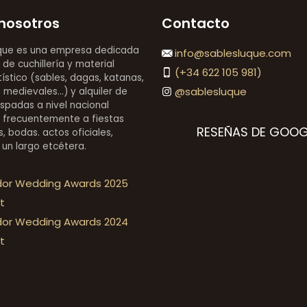
nosotros
Contacto
que es una empresa dedicada
info@sablesluque.com
 de cuchillería y material
(+34 622 105 981)
stico (sables, dagas, katanas,
@sablesluque
medievales...) y alquiler de
espadas a nivel nacional
 frecuentemente a fiestas
RESEÑAS DE GOOG
, bodas. actos oficiales,
 un largo etcétera.