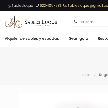
@Sablesluque
622-105-981
Sablesluque@gmail.c
Alquiler de sables y espadas
Gran gala
Rest
Inicio
Rega