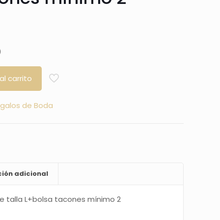
)
al carrito
galos de Boda
ión adicional
e talla L+bolsa tacones mínimo 2