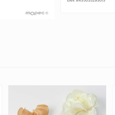
EAN: 8435033293013