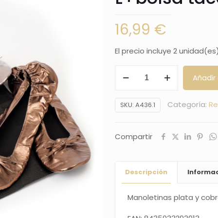
16,99
€
El precio incluye 2 unidad(es
Manoletinas
Añadir 
plata
y
Categoría:
Re
SKU:
A436.1
cobre
talla
Compartir
L+bolsa
tacones
mínimo
Descripción
Informac
2
cantidad
Manoletinas plata y cobr