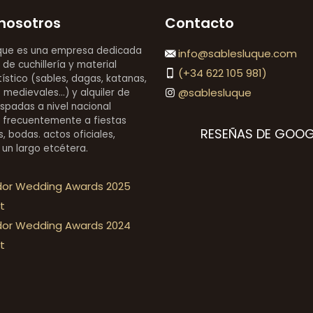
nosotros
Contacto
que es una empresa dedicada
info@sablesluque.com
 de cuchillería y material
(+34 622 105 981)
stico (sables, dagas, katanas,
@sablesluque
medievales...) y alquiler de
espadas a nivel nacional
 frecuentemente a fiestas
RESEÑAS DE GOOG
, bodas. actos oficiales,
 un largo etcétera.