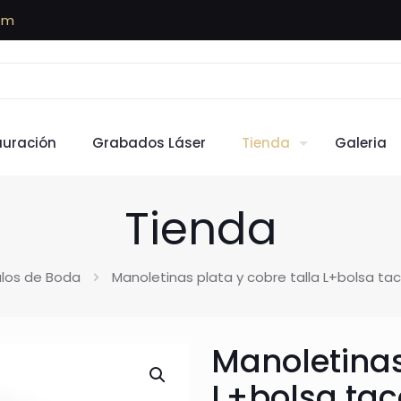
om
auración
Grabados Láser
Tienda
Galeria
Tienda
los de Boda
Manoletinas plata y cobre talla L+bolsa t
Manoletinas
L+bolsa ta