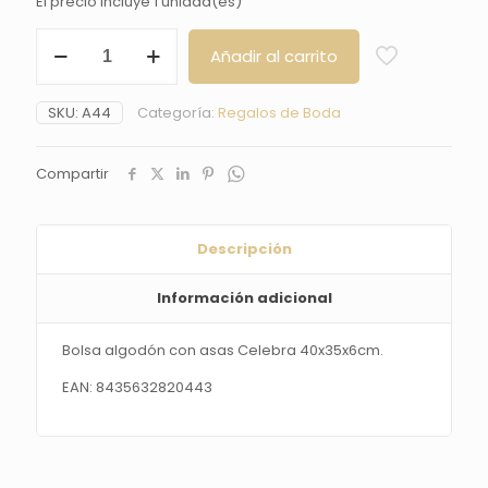
El precio incluye 1 unidad(es)
Bolsa
Añadir al carrito
algodón
con
asas
SKU:
A44
Categoría:
Regalos de Boda
Celebra
40x35x6cm.
cantidad
Compartir
Descripción
Información adicional
Bolsa algodón con asas Celebra 40x35x6cm.
EAN: 8435632820443