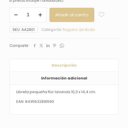
El precio incluye 1 unidad(es)
Libreta
Añadir al carrito
pequeña
flor
lavanda
SKU:
AA2801
Categoría:
Regalos de Boda
10,3
x
14,4
Compartir
cm.
cantidad
Descripción
Información adicional
Libreta pequeña flor lavanda 10,3 x 14,4 cm.
EAN: 8435632816590