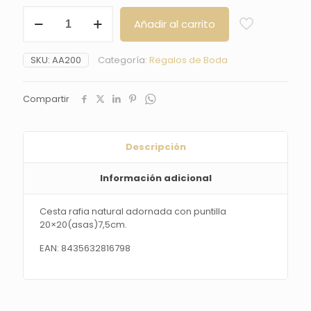
Cesta
Añadir al carrito
rafia
natural
adornada
SKU:
AA200
Categoría:
Regalos de Boda
con
puntilla
20x20(asas)7,5cm.
Compartir
cantidad
Descripción
Información adicional
Cesta rafia natural adornada con puntilla
20×20(asas)7,5cm.
EAN: 8435632816798