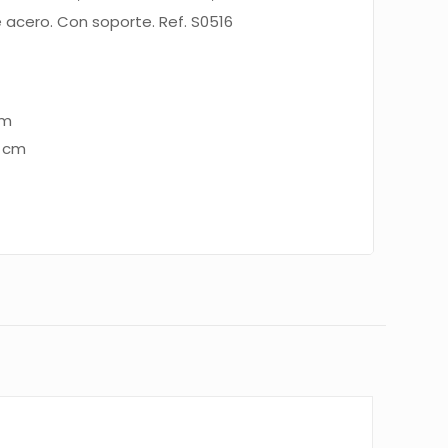
e acero. Con soporte. Ref. S0516
cm
 cm