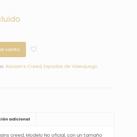
cluido
al carrito
as:
Assasin’s Creed
,
Espadas de Videojuego
ión adicional
sins creed, Modelo No oficial, con un tamaño