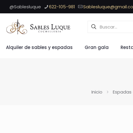
@Sablesluque
622-105-981
Sablesluque@gmail.c
Alquiler de sables y espadas
Gran gala
Rest
Inicio
Espadas 