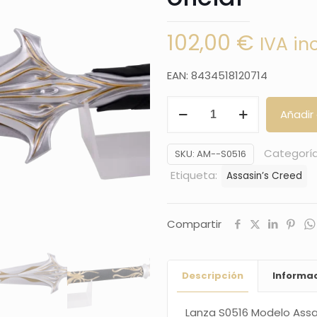
102,00
€
IVA in
EAN: 8434518120714
Lanza
Añadir 
Assasins
creed,
Categorí
SKU:
AM--S0516
Modelo
Etiqueta:
Assasin’s Creed
No
oficial
cantidad
Compartir
Descripción
Informac
Lanza S0516 Modelo Assa