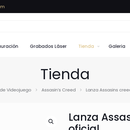
om
auración
Grabados Láser
Tienda
Galeria
Tienda
de Videojuego
Assasin’s Creed
Lanza Assasins creed
Lanza Assas
oficial