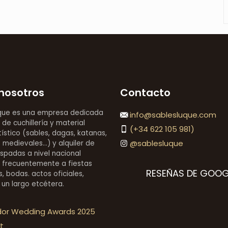
nosotros
Contacto
que es una empresa dedicada
info@sablesluque.com
 de cuchillería y material
(+34 622 105 981)
stico (sables, dagas, katanas,
@sablesluque
medievales...) y alquiler de
espadas a nivel nacional
 frecuentemente a fiestas
RESEÑAS DE GOOG
, bodas. actos oficiales,
 un largo etcétera.