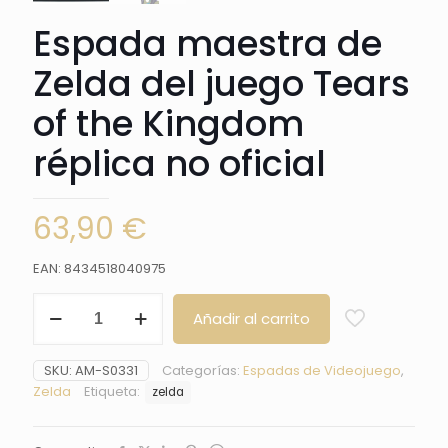
Espada maestra de
Zelda del juego Tears
of the Kingdom
réplica no oficial
63,90
€
EAN: 8434518040975
Espada
Añadir al carrito
maestra
de
Zelda
SKU:
AM-S0331
Categorías:
Espadas de Videojuego
,
del
Zelda
Etiqueta:
zelda
juego
Tears
of