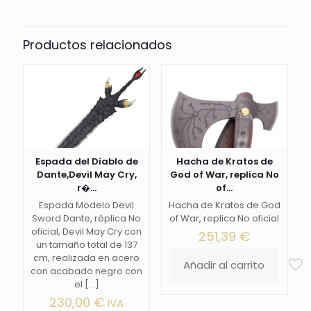
Productos relacionados
Espada del Diablo de
Hacha de Kratos de
Dante,Devil May Cry,
God of War, replica No
r�...
of...
Espada Modelo Devil
Hacha de Kratos de God
Sword Dante, réplica No
of War, replica No oficial
oficial, Devil May Cry con
251,39
€
un tamaño total de 137
cm, realizada en acero
Añadir al carrito
con acabado negro con
el
[…]
230,00
€
IVA