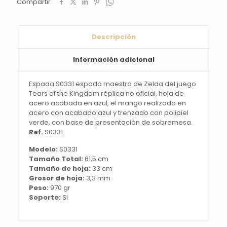
Compartir
the
Kingdom
réplica
no
Descripción
oficial
cantidad
Información adicional
Espada S0331 espada maestra de Zelda del juego
Tears of the Kingdom réplica no oficial, hoja de
acero acabada en azul, el mango realizado en
acero con acabado azul y trenzado con polipiel
verde, con base de presentación de sobremesa.
Ref.
S0331
Modelo:
S0331
Tamaño Total:
61,5 cm
Tamaño de hoja:
33 cm
Grosor de hoja:
3,3 mm
Peso:
970 gr
Soporte:
Si