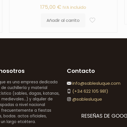
175,00
€
IVA incluido
Añadir al carrito
nosotros
Contacto
que es una empresa dedicada
info@sablesluque.com
 de cuchillería y material
(+34 622 105 981)
stico (sables, dagas, katanas,
@sablesluque
medievales...) y alquiler de
espadas a nivel nacional
 frecuentemente a fiestas
RESEÑAS DE GOOG
, bodas. actos oficiales,
 un largo etcétera.