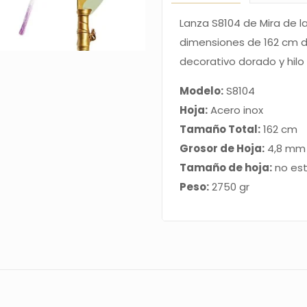
no
Lanza S8104 de Mira de las
oficial
dimensiones de 162 cm de
cantidad
decorativo dorado y hilo
Modelo:
S8104
Hoja:
Acero inox
Tamaño Total:
162 cm
Grosor de Hoja:
4,8 mm
Tamaño de hoja:
no est
Peso:
2750 gr