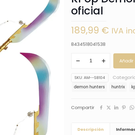
oficial
189,99
€
IVA in
8434518041538
Lanza
Añadir 
de
Mira
Categorí
SKU:
AM--S8104
de
demon hunters
huntrix
k
las
Huntrix
KPop
Compartir
Demon
Hunters,
Descripción
Informac
réplica