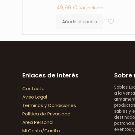
49,99
€
IVA incluido
Añadir al carrito
Enlaces de interés
Sobre 
Sables Lu
Contacto
a la venta
Aviso Legal
armamentí
Términos y Condiciones
productos 
sables y 
Política de Privacidad
destinado
Area Personal
patronales
eventos y
Mi Cesta/Carrito