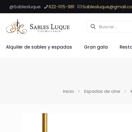
@Sablesluque
622-105-981
Sablesluque@gmail.c
Alquiler de sables y espadas
Gran gala
Rest
Inicio
Espadas de cine